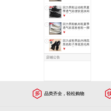
老北京布鞋 浅灰色
41
回力男鞋运动鞋男夏
4
季透气轻便软底休闲
鞋子男学生百搭中考
￥
体侧跑步鞋 全黑色
【网面透气】 43
回力男鞋帆布鞋夏季
5
透气软底爸爸鞋一脚
蹬懒人休闲鞋中老年
￥
老北京布鞋 浅灰色
43
回力皮鞋男款内增高
6
黑色鞋子厚底英伦商
务休闲男士皮鞋结婚
￥
新郎鞋 黑色|2134
【内增高设计】 41
店铺公告
品类齐全，轻松购物