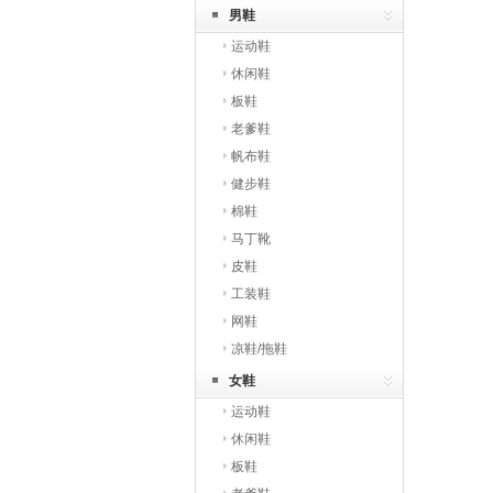
男鞋
运动鞋
休闲鞋
板鞋
老爹鞋
帆布鞋
健步鞋
棉鞋
马丁靴
皮鞋
工装鞋
网鞋
凉鞋/拖鞋
女鞋
运动鞋
休闲鞋
板鞋