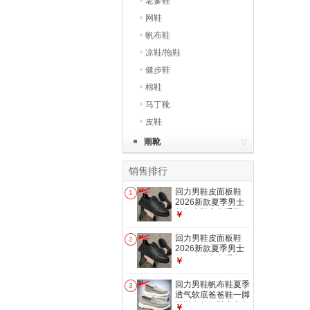
老爹鞋
网鞋
帆布鞋
凉鞋/拖鞋
健步鞋
棉鞋
马丁靴
皮鞋
雨靴
销售排行
回力男鞋皮面板鞋
1
2026新款夏季男士
休闲皮鞋商务通勤一
￥
脚蹬黑色鞋子男 黑
色|2704【防泼水皮
回力男鞋皮面板鞋
2
面】 40
2026新款夏季男士
休闲皮鞋商务通勤一
￥
脚蹬黑色鞋子男 黑
色|2704【防泼水皮
回力男鞋帆布鞋夏季
3
面】 42
透气软底爸爸鞋一脚
蹬懒人休闲鞋中老年
￥