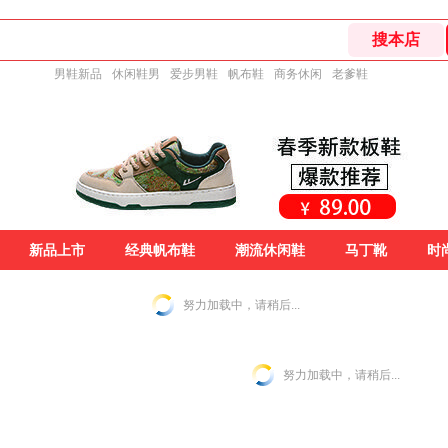
男鞋新品
休闲鞋男
爱步男鞋
帆布鞋
商务休闲
老爹鞋
新品上市
经典帆布鞋
潮流休闲鞋
马丁靴
时
努力加载中，请稍后...
努力加载中，请稍后...